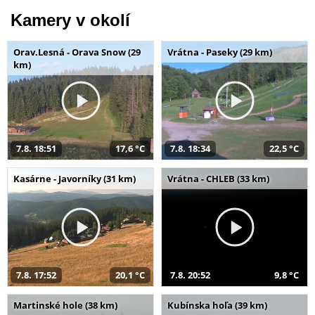
Kamery v okolí
Orav.Lesná - Orava Snow (29
Vrátna - Paseky (29 km)
km)
7.8. 18:51
17,6 °C
7.8. 18:34
22,5 °C
Kasárne - Javorníky (31 km)
Vrátna - CHLEB (33 km)
7.8. 17:52
20,1 °C
7.8. 20:52
9,8 °C
Martinské hole (38 km)
Kubínska hoľa (39 km)