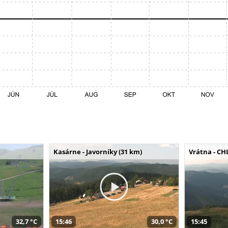
Kasárne - Javorníky (31 km)
Vrátna - CH
32,7 °C
15:46
30,0 °C
15:45