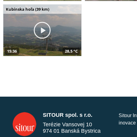
Kubínska hoľa (39 km)
15:36
28,5 °C
SITOUR spol. s r.o.
Sitour I
inovace 
Terézie Vansovej 10
974 01 Banská Bystrica