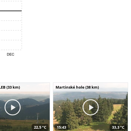
LEB (33 km)
Martinské hole (38 km)
22,5 °C
15:43
33,3 °C