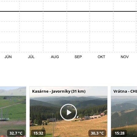
Kasárne - Javorníky (31 km)
Vrátna - CH
32,7 °C
15:32
30,3 °C
15:28