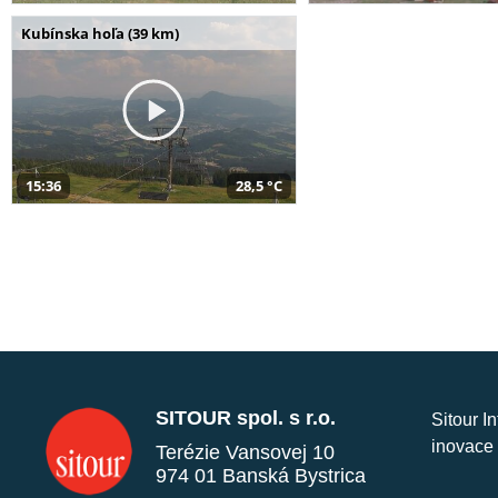
Kubínska hoľa (39 km)
15:36
28,5 °C
SITOUR spol. s r.o.
Sitour I
inovace 
Terézie Vansovej 10
974 01 Banská Bystrica