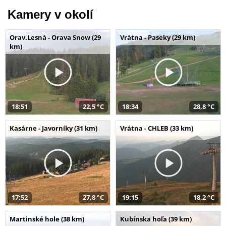
Kamery v okolí
Orav.Lesná - Orava Snow (29
Vrátna - Paseky (29 km)
km)
18:51
22,5 °C
18:34
28,8 °C
Kasárne - Javorníky (31 km)
Vrátna - CHLEB (33 km)
17:52
27,8 °C
19:15
18,2 °C
Martinské hole (38 km)
Kubínska hoľa (39 km)