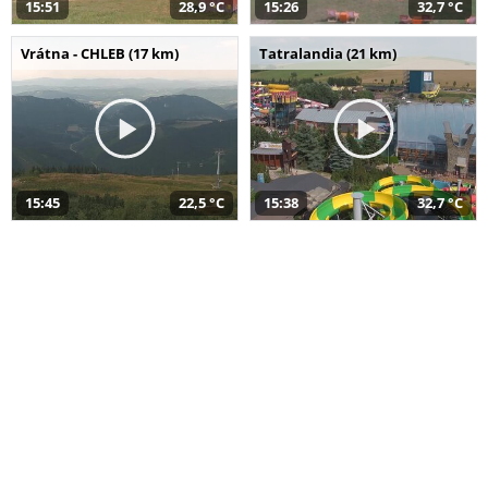
15:51
28,9 °C
15:26
32,7 °C
Vrátna - CHLEB (17 km)
Tatralandia (21 km)
15:45
22,5 °C
15:38
32,7 °C