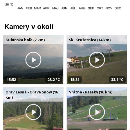
Kamery v okolí
Kubínska hoľa (2 km)
Ski Krušetnica (14 km)
15:52
28,2 °C
15:31
33,1 °C
Orav.Lesná - Orava Snow (16
Vrátna - Paseky (16 km)
km)