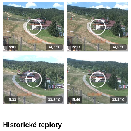
15:01
34,2 °C
15:17
34,0 °C
15:33
33,8 °C
15:49
33,4 °C
Historické teploty