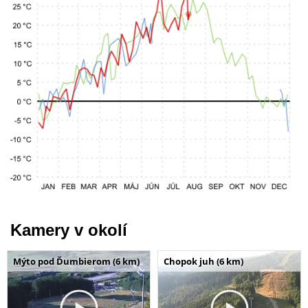
Kamery v okolí
Mýto pod Ďumbierom (6 km)
Chopok juh (6 km)