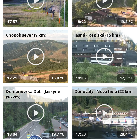
17:57
18:02
19,3 °C
Chopok sever (9 km)
Jasná - Repiská (15 km)
17:29
15,0 °C
18:05
17,3 °C
Demänovská Dol. - Jaskyne
Donovaly - Nová hoľa (22 km)
(16 km)
18:04
19,7 °C
17:53
28,4 °C