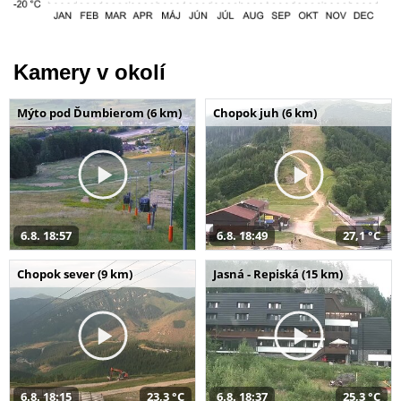
Kamery v okolí
Mýto pod Ďumbierom (6 km)
Chopok juh (6 km)
6.8. 18:57
6.8. 18:49
27,1 °C
Chopok sever (9 km)
Jasná - Repiská (15 km)
6.8. 18:15
23,3 °C
6.8. 18:37
25,3 °C