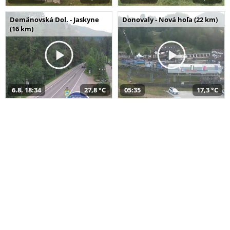
Demänovská Dol. - Jaskyne
Donovaly - Nová hoľa (22 km)
(16 km)
6.8. 18:34
27,8 °C
05:35
17,3 °C