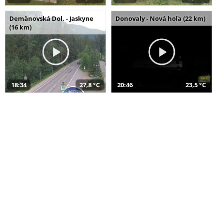
Demänovská Dol. - Jaskyne
Donovaly - Nová hoľa (22 km)
(16 km)
18:34
27,8 °C
20:46
23,5 °C