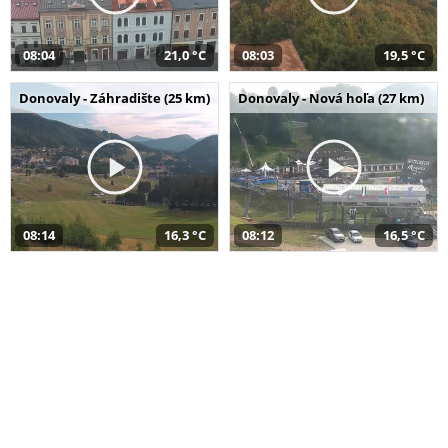
08:04
21,0 °C
08:03
19,5 °C
Donovaly - Záhradište (25 km)
Donovaly - Nová hoľa (27 km)
08:14
16,3 °C
08:12
16,5 °C