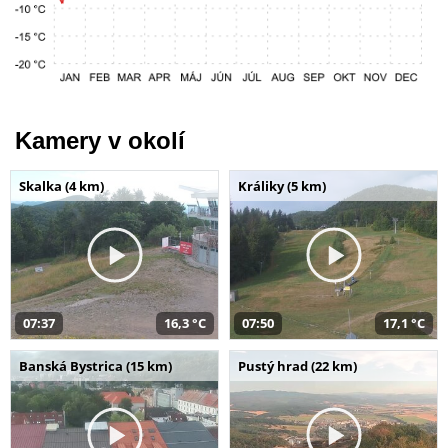
Kamery v okolí
Skalka (4 km)
Králiky (5 km)
07:37
16,3 °C
07:50
17,1 °C
Banská Bystrica (15 km)
Pustý hrad (22 km)