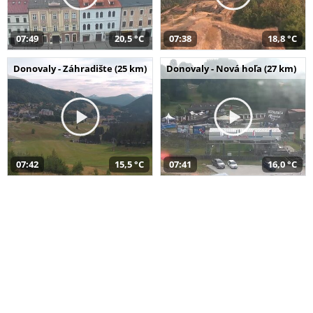
07:49
20,5 °C
07:38
18,8 °C
Donovaly - Záhradište (25 km)
Donovaly - Nová hoľa (27 km)
07:42
15,5 °C
07:41
16,0 °C