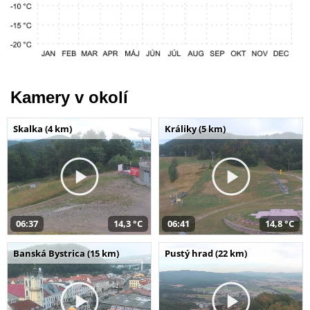
Kamery v okolí
Skalka (4 km)
Králiky (5 km)
06:37
14,3 °C
06:41
14,8 °C
Banská Bystrica (15 km)
Pustý hrad (22 km)