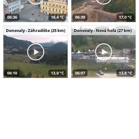
06:36
18,4 °C
06:39
17,0 °C
Donovaly - Záhradište (25 km)
Donovaly - Nová hoľa (27 km)
06:10
13,0 °C
06:07
13,8 °C