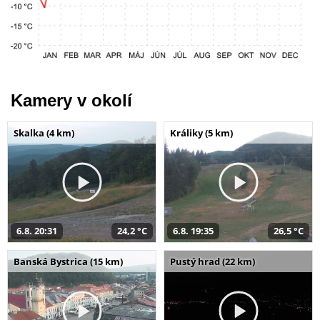
Kamery v okolí
Skalka (4 km)
Králiky (5 km)
6.8. 20:31
24,2 °C
6.8. 19:35
26,5 °C
Banská Bystrica (15 km)
Pustý hrad (22 km)