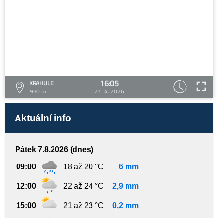
16:05
KRAHULE
930 m
21. 4. 2026
Aktuální info
Pátek 7.8.2026 (dnes)
09:00
18 až 20 °C
6 mm
12:00
22 až 24 °C
2,9 mm
15:00
21 až 23 °C
0,2 mm