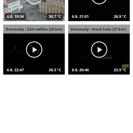
6.8. 19:34
30,7 °C
6.8. 21:01
26,9 °C
Donovaly - Záhradište (25 km)
Donovaly - Nová hoľa (27 km)
6.8. 22:47
20,3 °C
6.8. 20:46
23,5 °C