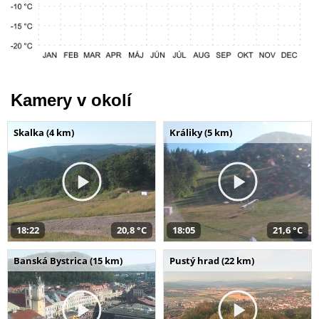
Kamery v okolí
Skalka (4 km)
Králiky (5 km)
18:22
20,8 °C
18:05
21,6 °C
Banská Bystrica (15 km)
Pustý hrad (22 km)