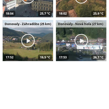
18:04
25,7 °C
18:02
25,9 °C
Donovaly - Záhradište (25 km)
Donovaly - Nová hoľa (27 km)
17:52
19,5 °C
17:53
26,7 °C