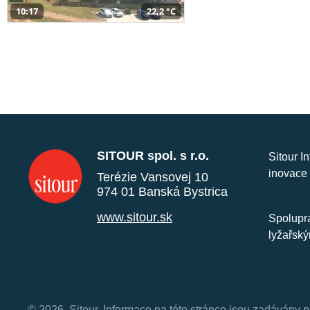
10:17
22,2 °C
SITOUR spol. s r.o.
Sitour I
inovace 
Terézie Vansovej 10
974 01 Banská Bystrica
www.sitour.sk
Spolupra
lyžařský
© 2026, Sitour. Informace na této stránce jsou zadávány p