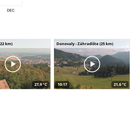
(22 km)
Donovaly - Záhradište (25 km)
27,9 °C
10:17
21,6 °C