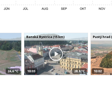
Banská Bystrica (15 km)
Pustý hrad 
24,6 °C
10:03
28,8 °C
10:02