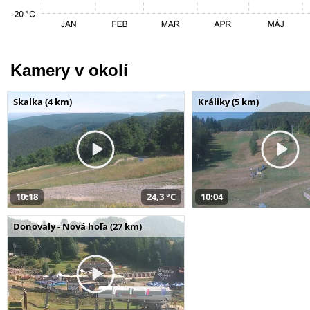
Kamery v okolí
Skalka (4 km)
Králiky (5 km)
10:18
24,3 °C
10:04
Donovaly - Nová hoľa (27 km)