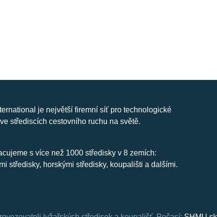
nternational je největší firemní síť pro technologické
ve střediscích cestovního ruchu na světě.
cujeme s více než 1000 středisky v 8 zemích:
mi středisky, horskými středisky, koupališti a dalšími.
rovozovateli lyžařských středisek a koupališť.
Počasí:
SHMU.sk