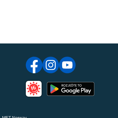
,
MET Norway