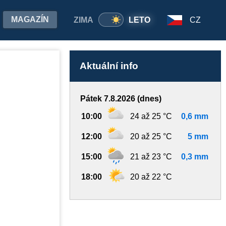
MAGAZÍN
ZIMA
LETO
CZ
Aktuální info
Pátek 7.8.2026 (dnes)
10:00
24 až 25 °C
0,6 mm
12:00
20 až 25 °C
5 mm
15:00
21 až 23 °C
0,3 mm
18:00
20 až 22 °C