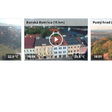
Banská Bystrica (15 km)
Pustý hrad 
22,0 °C
18:04
25,8 °C
18:01