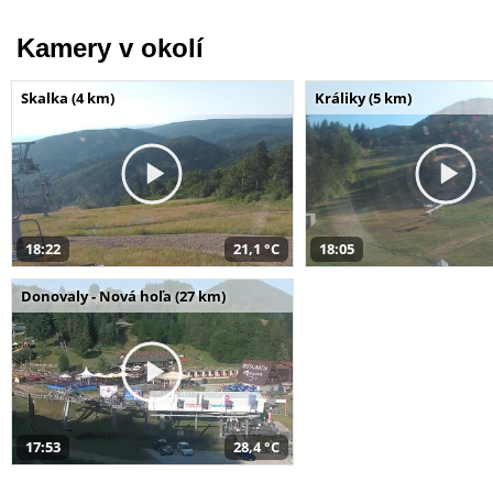
Kamery v okolí
Skalka (4 km)
Králiky (5 km)
18:22
21,1 °C
18:05
Donovaly - Nová hoľa (27 km)
17:53
28,4 °C