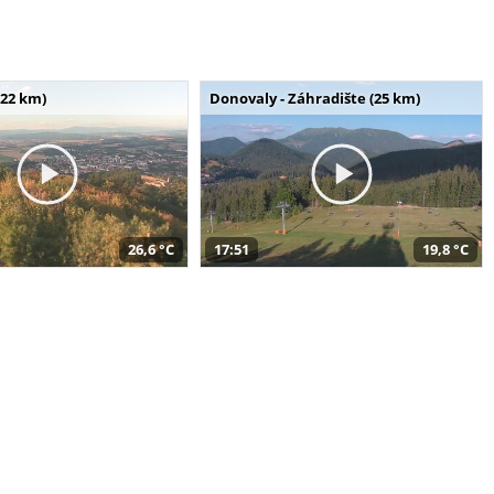
(22 km)
Donovaly - Záhradište (25 km)
26,6 °C
17:51
19,8 °C