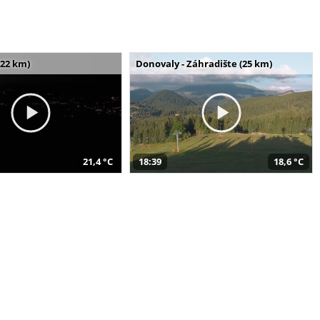
(22 km)
Donovaly - Záhradište (25 km)
21,4 °C
18:39
18,6 °C