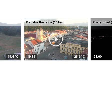
Banská Bystrica (15 km)
Pustý hrad 
19,4 °C
19:34
23,6 °C
21:00