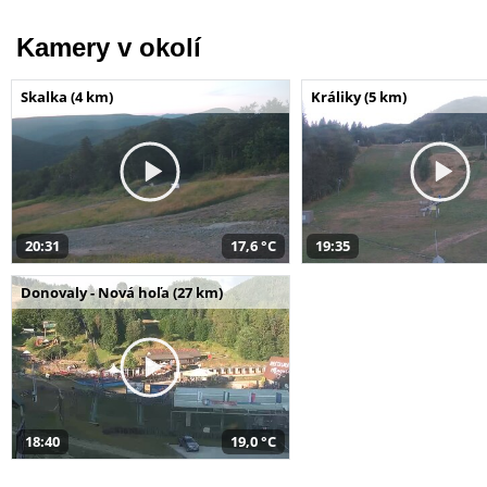
Kamery v okolí
Skalka (4 km)
Králiky (5 km)
20:31
17,6 °C
19:35
Donovaly - Nová hoľa (27 km)
18:40
19,0 °C