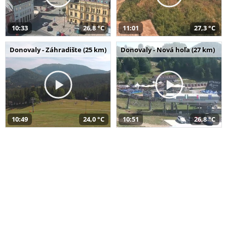
10:33
26,8 °C
11:01
27,3 °C
Donovaly - Záhradište (25 km)
Donovaly - Nová hoľa (27 km)
10:49
24,0 °C
10:51
26,8 °C