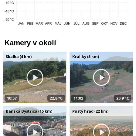
Kamery v okolí
Skalka (4 km)
Králiky (5 km)
10:57
22,8 °C
11:02
23,9 °C
Banská Bystrica (15 km)
Pustý hrad (22 km)