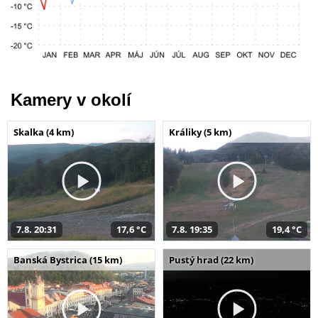
Kamery v okolí
Skalka (4 km)
Králiky (5 km)
7.8. 20:31
17,6 °C
7.8. 19:35
19,4 °C
Banská Bystrica (15 km)
Pustý hrad (22 km)