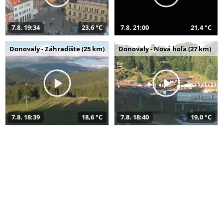
7.8. 19:34
23,6 °C
7.8. 21:00
21,4 °C
Donovaly - Záhradište (25 km)
Donovaly - Nová hoľa (27 km)
7.8. 18:39
18,6 °C
7.8. 18:40
19,0 °C