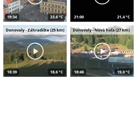
19:34
23,6 °C
21:00
21,4 °C
Donovaly - Záhradište (25 km)
Donovaly - Nová hoľa (27 km)
18:39
18,6 °C
18:40
19,0 °C