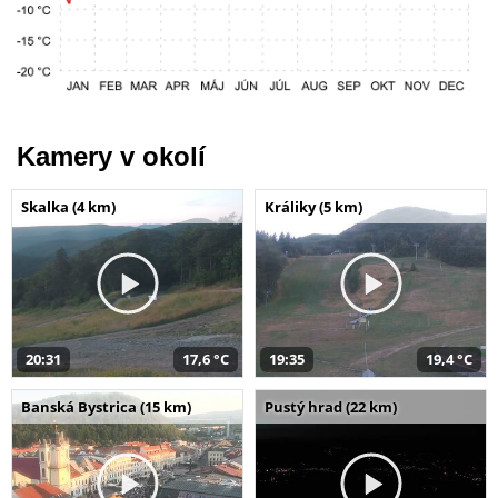
Kamery v okolí
Skalka (4 km)
Králiky (5 km)
20:31
17,6 °C
19:35
19,4 °C
Banská Bystrica (15 km)
Pustý hrad (22 km)