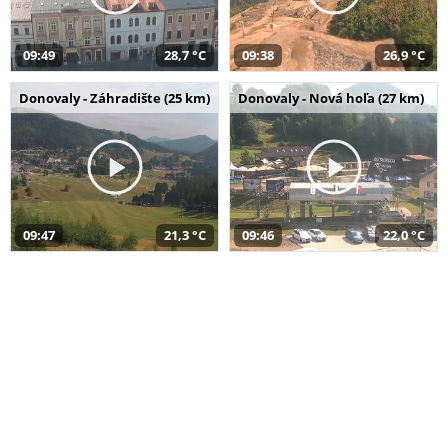
09:49
28,7 °C
09:38
26,9 °C
Donovaly - Záhradište (25 km)
Donovaly - Nová hoľa (27 km)
09:47
21,3 °C
09:46
22,0 °C