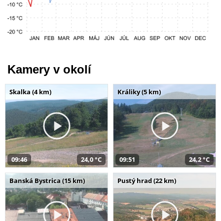
Kamery v okolí
Skalka (4 km)
Králiky (5 km)
09:46
24,0 °C
09:51
24,2 °C
Banská Bystrica (15 km)
Pustý hrad (22 km)