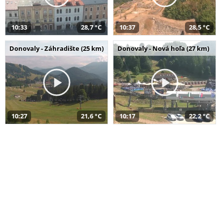
10:33
28,7 °C
10:37
28,5 °C
Donovaly - Záhradište (25 km)
Donovaly - Nová hoľa (27 km)
10:27
21,6 °C
10:17
22,2 °C