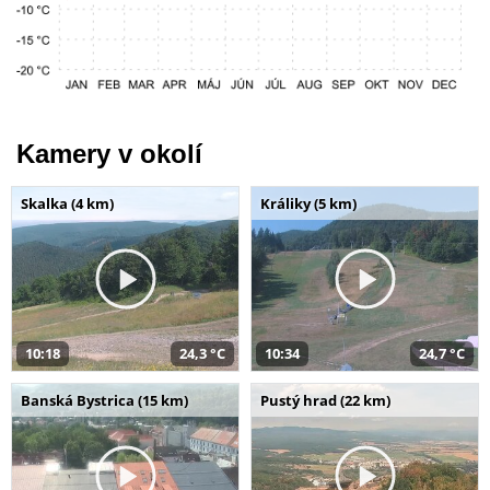
Kamery v okolí
Skalka (4 km)
Králiky (5 km)
10:18
24,3 °C
10:34
24,7 °C
Banská Bystrica (15 km)
Pustý hrad (22 km)