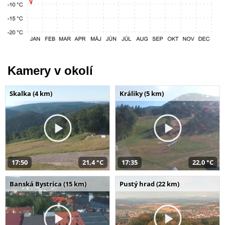
Kamery v okolí
Skalka (4 km)
Králiky (5 km)
17:50
21,4 °C
17:35
22,0 °C
Banská Bystrica (15 km)
Pustý hrad (22 km)