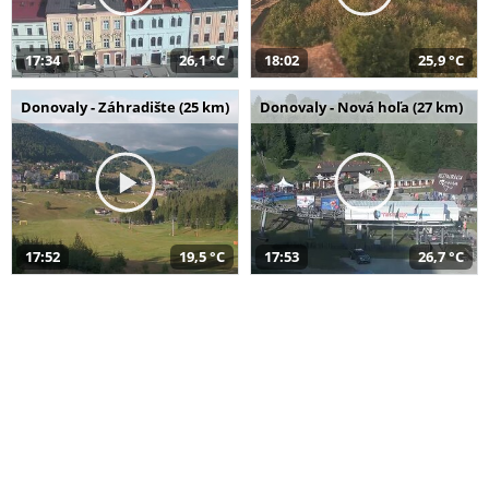
17:34
26,1 °C
18:02
25,9 °C
Donovaly - Záhradište (25 km)
Donovaly - Nová hoľa (27 km)
17:52
19,5 °C
17:53
26,7 °C