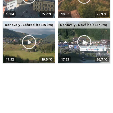
18:04
25,7 °C
18:02
25,9 °C
Donovaly - Záhradište (25 km)
Donovaly - Nová hoľa (27 km)
17:52
19,5 °C
17:53
26,7 °C