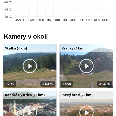
Kamery v okolí
Skalka (4 km)
Králiky (5 km)
17:50
21,4 °C
18:05
21,6 °C
Banská Bystrica (15 km)
Pustý hrad (22 km)