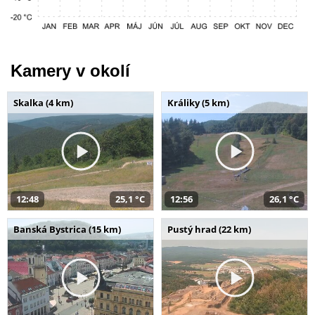
Kamery v okolí
Skalka (4 km)
Králiky (5 km)
12:48
25,1 °C
12:56
26,1 °C
Banská Bystrica (15 km)
Pustý hrad (22 km)