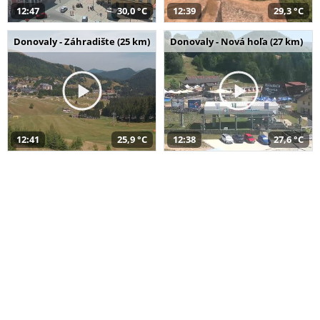
12:47
30,0 °C
12:39
29,3 °C
Donovaly - Záhradište (25 km)
Donovaly - Nová hoľa (27 km)
12:41
25,9 °C
12:38
27,6 °C