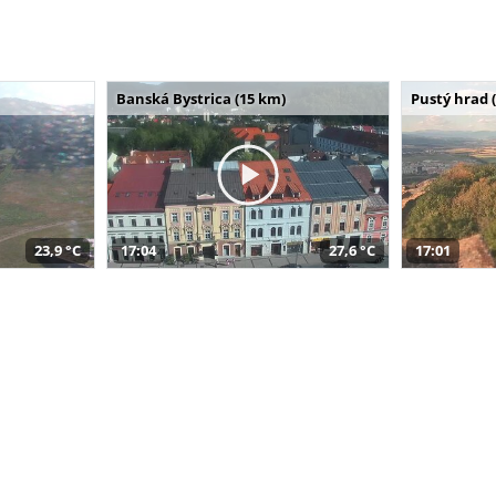
Banská Bystrica (15 km)
Pustý hrad 
23,9 °C
17:04
27,6 °C
17:01