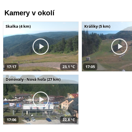
Kamery v okolí
Skalka (4 km)
Králiky (5 km)
17:17
23,1 °C
17:05
Donovaly - Nová hoľa (27 km)
17:06
22,8 °C