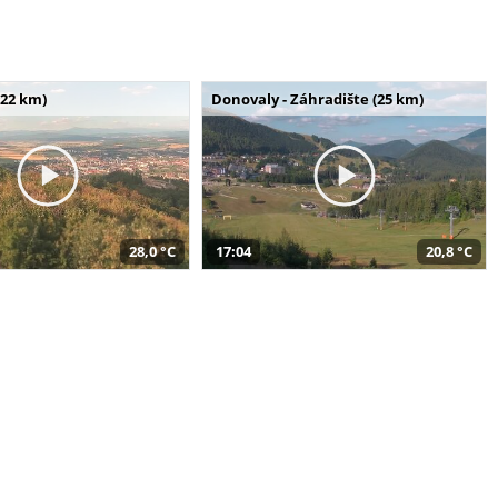
(22 km)
Donovaly - Záhradište (25 km)
28,0 °C
17:04
20,8 °C