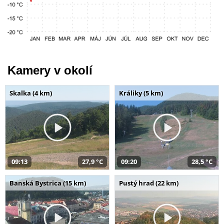
Kamery v okolí
Skalka (4 km)
Králiky (5 km)
09:13
27,9 °C
09:20
28,5 °C
Banská Bystrica (15 km)
Pustý hrad (22 km)