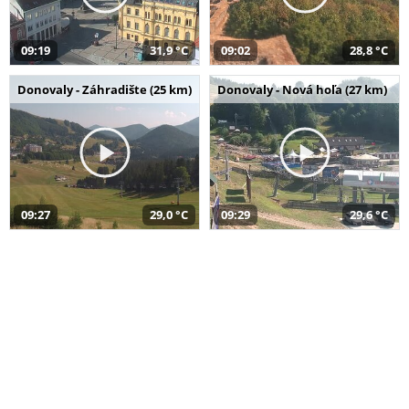
09:19
31,9 °C
09:02
28,8 °C
Donovaly - Záhradište (25 km)
Donovaly - Nová hoľa (27 km)
09:27
29,0 °C
09:29
29,6 °C