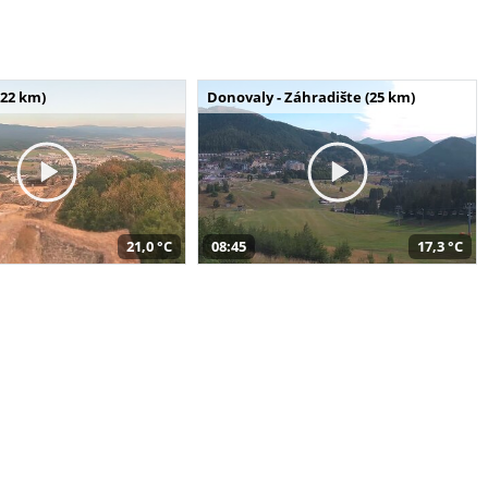
(22 km)
Donovaly - Záhradište (25 km)
21,0 °C
08:45
17,3 °C