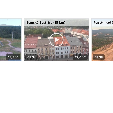
Banská Bystrica (15 km)
Pustý hrad 
18,5 °C
08:34
22,0 °C
08:38