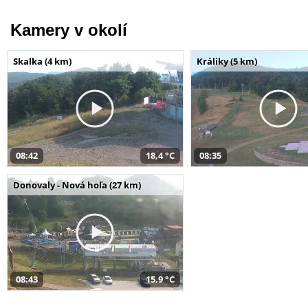
Kamery v okolí
Skalka (4 km)
Králiky (5 km)
08:42
18,4 °C
08:35
Donovaly - Nová hoľa (27 km)
08:43
15,9 °C