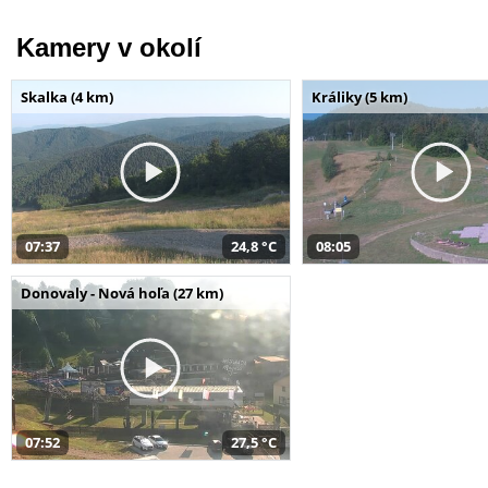
Kamery v okolí
Skalka (4 km)
Králiky (5 km)
07:37
24,8 °C
08:05
Donovaly - Nová hoľa (27 km)
07:52
27,5 °C