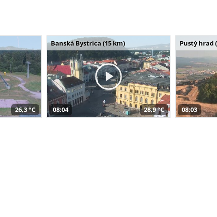
Banská Bystrica (15 km)
Pustý hrad 
26,3 °C
08:04
28,9 °C
08:03