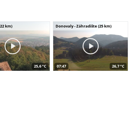
(22 km)
Donovaly - Záhradište (25 km)
25,6 °C
07:47
26,7 °C