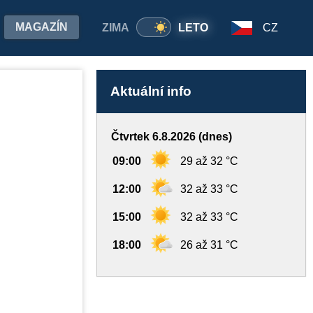
MAGAZÍN
ZIMA
LETO
CZ
Aktuální info
Čtvrtek 6.8.2026 (dnes)
09:00
29 až 32 °C
12:00
32 až 33 °C
15:00
32 až 33 °C
18:00
26 až 31 °C