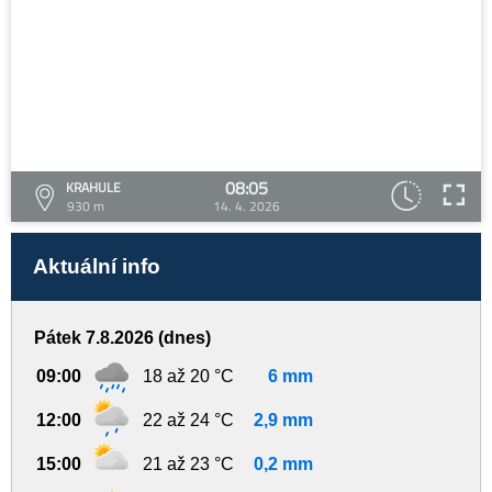
08:05
KRAHULE
930 m
14. 4. 2026
Aktuální info
Pátek 7.8.2026 (dnes)
09:00
18 až 20 °C
6 mm
12:00
22 až 24 °C
2,9 mm
15:00
21 až 23 °C
0,2 mm