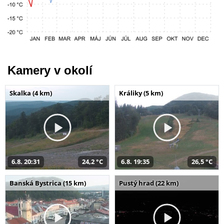
Kamery v okolí
Skalka (4 km)
Králiky (5 km)
6.8. 20:31
24,2 °C
6.8. 19:35
26,5 °C
Banská Bystrica (15 km)
Pustý hrad (22 km)