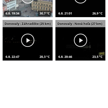
6.8. 19:34
30,7 °C
6.8. 21:01
26,9 °C
Donovaly - Záhradište (25 km)
Donovaly - Nová hoľa (27 km)
6.8. 22:47
20,3 °C
6.8. 20:46
23,5 °C