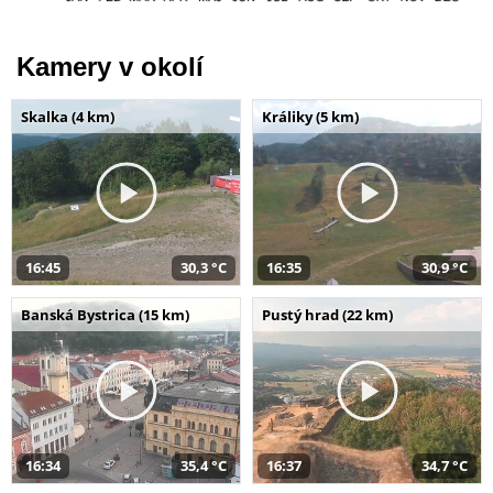
Kamery v okolí
Skalka (4 km)
Králiky (5 km)
16:45
30,3 °C
16:35
30,9 °C
Banská Bystrica (15 km)
Pustý hrad (22 km)
16:34
35,4 °C
16:37
34,7 °C