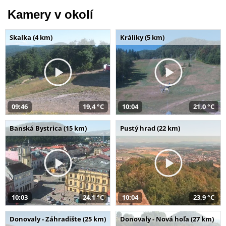
Kamery v okolí
Skalka (4 km)
Králiky (5 km)
09:46
19,4 °C
10:04
21,0 °C
Banská Bystrica (15 km)
Pustý hrad (22 km)
10:03
24,1 °C
10:04
23,9 °C
Donovaly - Záhradište (25 km)
Donovaly - Nová hoľa (27 km)