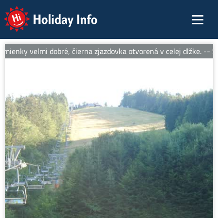
Holiday Info
ienky velmi dobré, čierna zjazdovka otvorená v celej dlžke. -- Sn