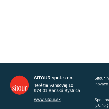
SITOUR spol. s r.o.
Sitour I
inovace 
Terézie Vansovej 10
974 01 Banská Bystrica
www.sitour.sk
Spolupra
lyžařský