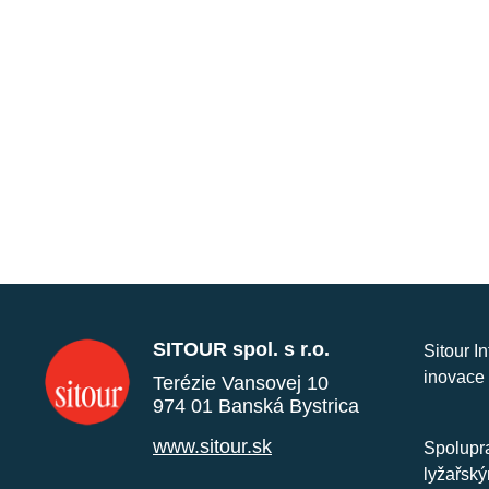
SITOUR spol. s r.o.
Sitour I
inovace 
Terézie Vansovej 10
974 01 Banská Bystrica
www.sitour.sk
Spolupra
lyžařský