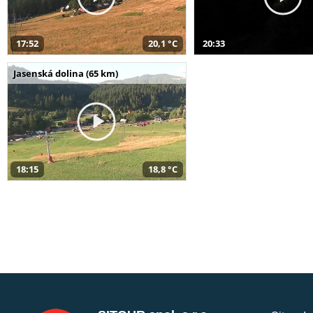
17:52
20,1 °C
20:33
Jasenská dolina (65 km)
18:15
18,8 °C