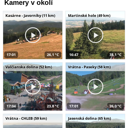
Kamery v okolí
Kasárne - Javorníky (11 km)
Martinské hole (49 km)
17:01
26,1 °C
16:47
35,1 °C
Valčianska dolina (52 km)
Vrátna - Paseky (58 km)
17:04
23,8 °C
17:01
26,0 °C
Vrátna - CHLEB (59 km)
Jasenská dolina (65 km)