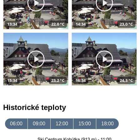
13:34
22,0 °C
14:34
23,0 °C
15:34
23,2 °C
16:34
24,3 °C
Historické teploty
06:00
09:00
12:00
15:00
18:00