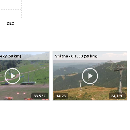
seky (58 km)
Vrátna - CHLEB (59 km)
33,5 °C
14:23
24,1 °C