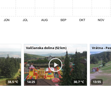
Valčianska dolina (52 km)
Vrátna - Pa
38,5 °C
14:25
30,7 °C
13:55