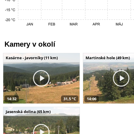
Kamery v okolí
Kasárne - Javorníky (11 km)
Martinské hole (49 km)
14:32
31,5 °C
14:06
Jasenská dolina (65 km)