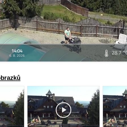
14:04
28.7 °
6. 8. 2026
obrazků