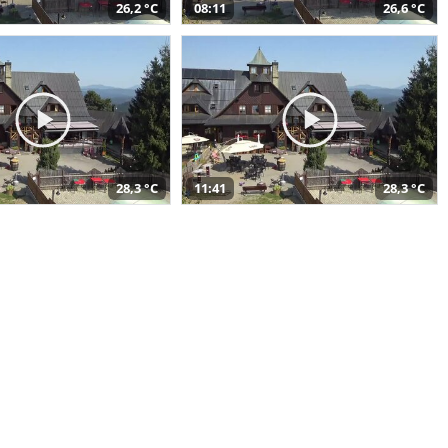
26,2 °C
08:11
26,6 °C
28,3 °C
11:41
28,3 °C