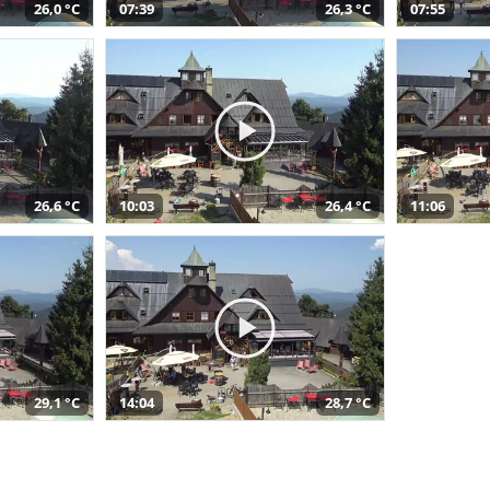
26,0 °C
07:39
26,3 °C
07:55
26,6 °C
10:03
26,4 °C
11:06
29,1 °C
14:04
28,7 °C