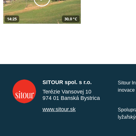
14:25
30,0 °C
SITOUR spol. s r.o.
Sitour I
inovace 
Terézie Vansovej 10
974 01 Banská Bystrica
www.sitour.sk
Spolupra
lyžařský