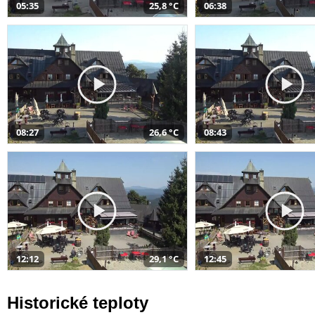
05:35
25,8 °C
06:38
08:27
26,6 °C
08:43
12:12
29,1 °C
12:45
Historické teploty