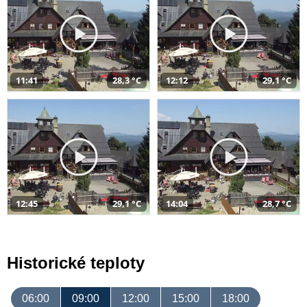
11:41
28,3 °C
12:12
29,1 °C
12:45
29,1 °C
14:04
28,7 °C
Historické teploty
06:00
09:00
12:00
15:00
18:00