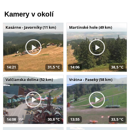
Kamery v okolí
Kasárne - Javorníky (11 km)
Martinské hole (49 km)
14:21
31,5 °C
14:06
38,5 °C
Valčianska dolina (52 km)
Vrátna - Paseky (58 km)
14:08
30,8 °C
13:55
33,5 °C