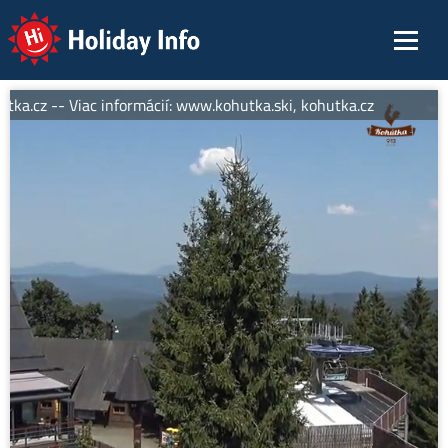
Holiday Info
ka.cz -- Viac informácií: www.kohutka.ski, kohutka.cz