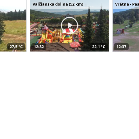
Valčianska dolina (52 km)
Vrátna - Pa
27,5 °C
12:32
22,1 °C
12:37