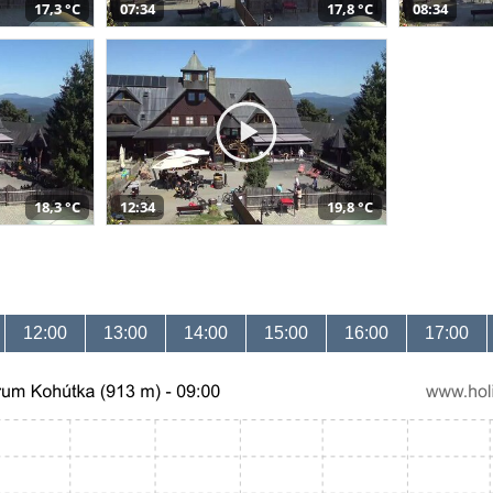
17,3 °C
07:34
17,8 °C
08:34
18,3 °C
12:34
19,8 °C
12:00
13:00
14:00
15:00
16:00
17:00