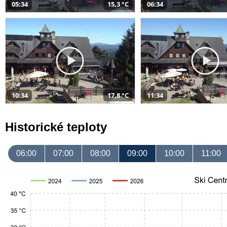
05:34
15,3 °C
06:34
10:34
17,8 °C
11:34
Historické teploty
06:00
07:00
08:00
09:00
10:00
11:00