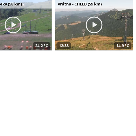
seky (58 km)
Vrátna - CHLEB (59 km)
24,2 °C
12:33
14,9 °C