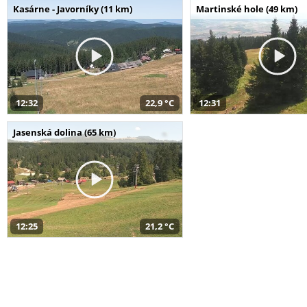
Kasárne - Javorníky (11 km)
Martinské hole (49 km)
12:32
22,9 °C
12:31
Jasenská dolina (65 km)
12:25
21,2 °C