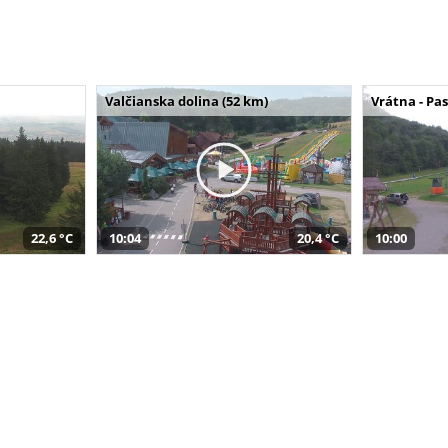
Valčianska dolina (52 km)
Vrátna - Pa
22,6 °C
10:04
20,4 °C
10:00