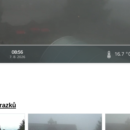
08:56
16.7 °
7. 8. 2026
brazků