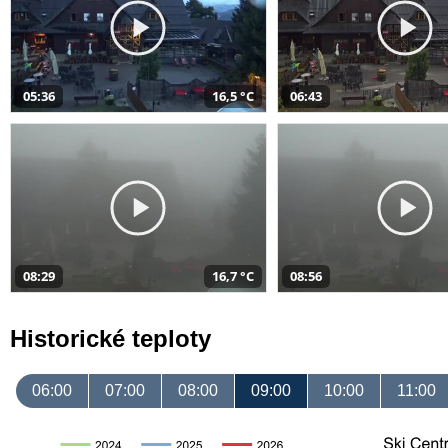
05:36
16,5 °C
06:43
08:29
16,7 °C
08:56
Historické teploty
06:00
07:00
08:00
09:00
10:00
11:00