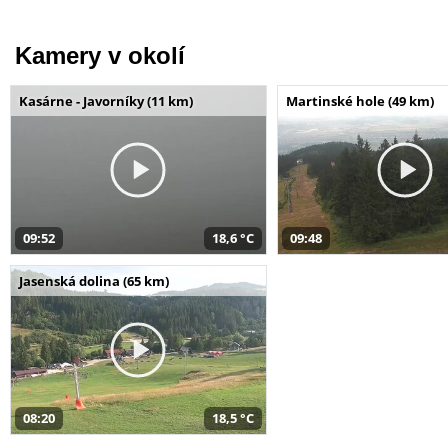
Kamery v okolí
Kasárne - Javorníky (11 km)
Martinské hole (49 km)
09:52
18,6 °C
09:48
Jasenská dolina (65 km)
08:20
18,5 °C