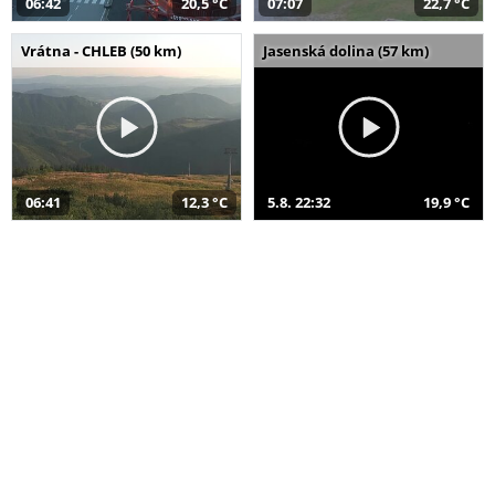
06:42
20,5 °C
07:07
22,7 °C
Vrátna - CHLEB (50 km)
Jasenská dolina (57 km)
06:41
12,3 °C
5.8. 22:32
19,9 °C