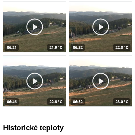
06:21
21,9 °C
06:32
22,3 °C
06:46
22,8 °C
06:52
23,0 °C
Historické teploty