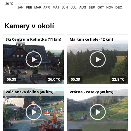
Kamery v okolí
Ski Centrum Kohútka (11 km)
Martinské hole (42 km)
06:38
26,0 °C
05:39
22,8 °C
Valčianska dolina (46 km)
Vrátna - Paseky (48 km)