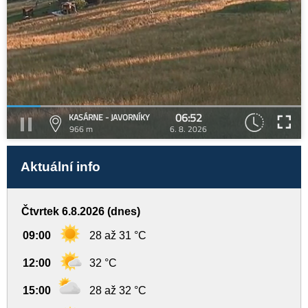
06:52
KASÁRNE - JAVORNÍKY
966 m
6. 8. 2026
Aktuální info
Čtvrtek 6.8.2026 (dnes)
09:00
28 až 31 °C
12:00
32 °C
15:00
28 až 32 °C