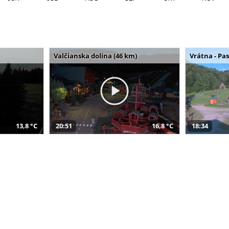
Valčianska dolina (46 km)
Vrátna - Pa
13,8 °C
20:51
16,8 °C
18:34