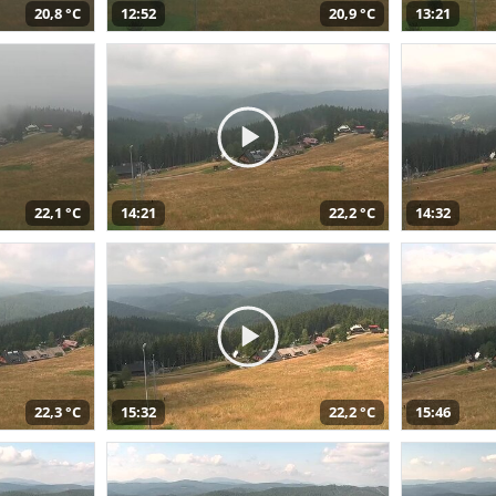
20,8 °C
12:52
20,9 °C
13:21
22,1 °C
14:21
22,2 °C
14:32
22,3 °C
15:32
22,2 °C
15:46