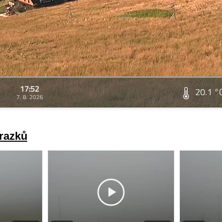
17:52
20.1 °
7. 8. 2026
brazků