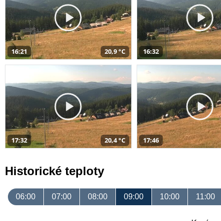
16:21
20,9 °C
16:32
17:32
20,4 °C
17:46
Historické teploty
06:00
07:00
08:00
09:00
10:00
11:00