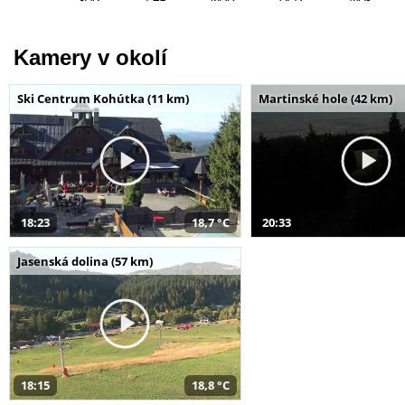
Kamery v okolí
Ski Centrum Kohútka (11 km)
Martinské hole (42 km)
18:23
18,7 °C
20:33
Jasenská dolina (57 km)
18:15
18,8 °C