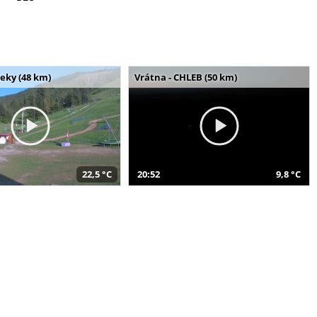
seky (48 km)
Vrátna - CHLEB (50 km)
22,5 °C
20:52
9,8 °C