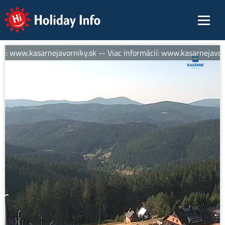
Holiday Info
í: www.kasarnejavorniky.sk -- Viac informácií: www.kasarnejavorni