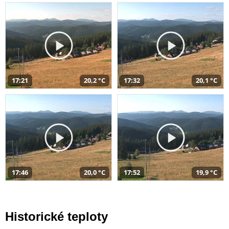
17:21
20,2 °C
17:32
20,1 °C
17:46
20,0 °C
17:52
19,9 °C
Historické teploty