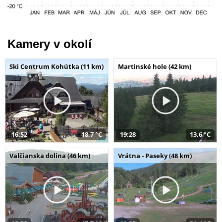
Kamery v okolí
Ski Centrum Kohútka (11 km)
Martinské hole (42 km)
16:52
18,7 °C
19:28
13,6 °C
Valčianska dolina (46 km)
Vrátna - Paseky (48 km)