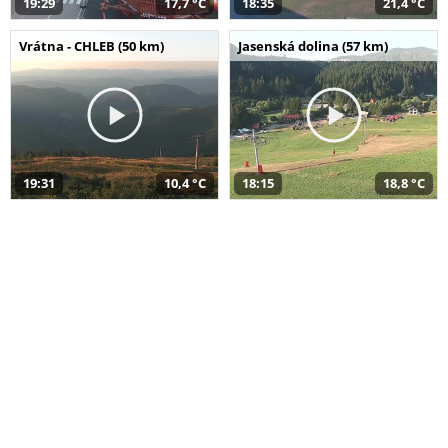
19:29
17,7 °C
18:35
21,4 °C
Vrátna - CHLEB (50 km)
Jasenská dolina (57 km)
19:31
10,4 °C
18:15
18,8 °C