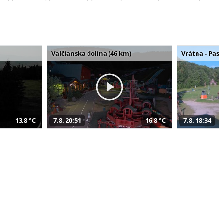
Valčianska dolina (46 km)
Vrátna - Pa
13,8 °C
7.8. 20:51
16,8 °C
7.8. 18:34