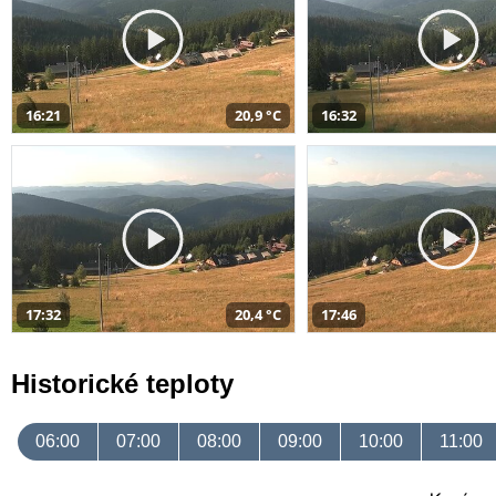
16:21
20,9 °C
16:32
17:32
20,4 °C
17:46
Historické teploty
06:00
07:00
08:00
09:00
10:00
11:00