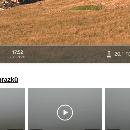
17:52
20.1 °
7. 8. 2026
brazků