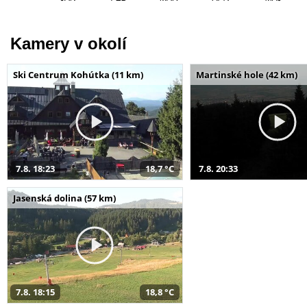
Kamery v okolí
Ski Centrum Kohútka (11 km)
Martinské hole (42 km)
7.8. 18:23
18,7 °C
7.8. 20:33
Jasenská dolina (57 km)
7.8. 18:15
18,8 °C