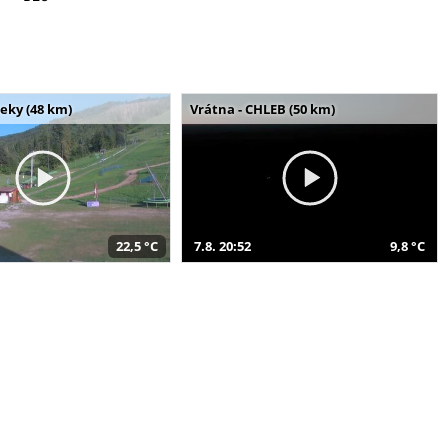
seky (48 km)
Vrátna - CHLEB (50 km)
22,5 °C
7.8. 20:52
9,8 °C