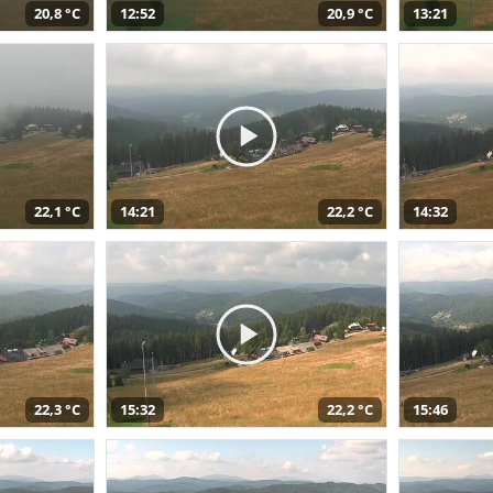
20,8 °C
12:52
20,9 °C
13:21
22,1 °C
14:21
22,2 °C
14:32
22,3 °C
15:32
22,2 °C
15:46