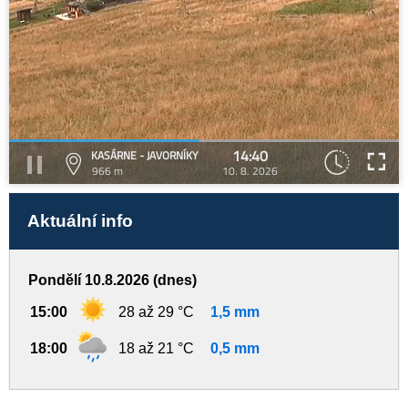
14:40
KASÁRNE - JAVORNÍKY
966 m
10. 8. 2026
Aktuální info
Pondělí 10.8.2026 (dnes)
15:00
28 až 29 °C
1,5 mm
18:00
18 až 21 °C
0,5 mm