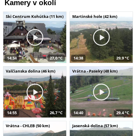
Kamery v okolí
Ski Centrum Kohútka (11 km)
Martinské hole (42 km)
14:34
27,0 °C
14:38
29,9 °C
Valčianska dolina (46 km)
Vrátna - Paseky (48 km)
14:55
26,7 °C
14:40
29,4 °C
Vrátna - CHLEB (50 km)
Jasenská dolina (57 km)