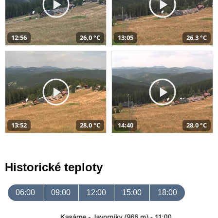
12:56
26,0 °C
13:05
26,3 °C
13:52
28,0 °C
14:40
28,0 °C
Historické teploty
06:00
09:00
12:00
15:00
18:00