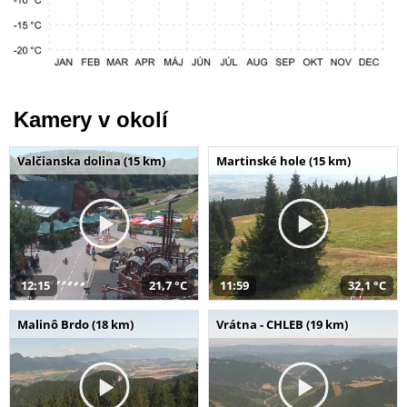
Kamery v okolí
Valčianska dolina (15 km)
Martinské hole (15 km)
12:15
21,7 °C
11:59
32,1 °C
Malinô Brdo (18 km)
Vrátna - CHLEB (19 km)