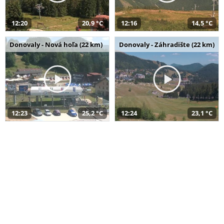
12:20
20,9 °C
12:16
14,5 °C
Donovaly - Nová hoľa (22 km)
Donovaly - Záhradište (22 km)
12:23
25,2 °C
12:24
23,1 °C