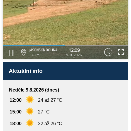
12:09
JASENSKÁ DOLINA
540 m
9. 8. 2026
Aktuální info
Neděle 9.8.2026 (dnes)
12:00
24 až 27 °C
15:00
27 °C
18:00
22 až 26 °C