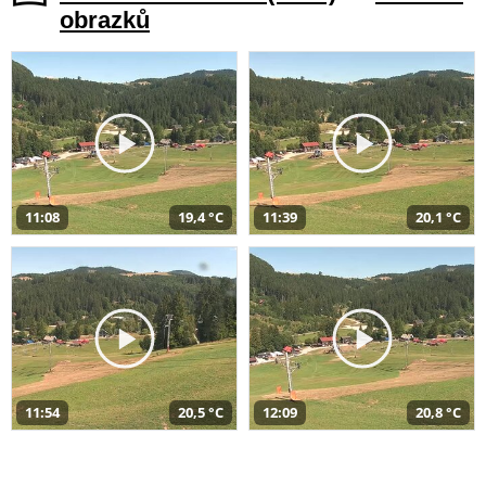
obrazků
11:08
19,4 °C
11:39
20,1 °C
11:54
20,5 °C
12:09
20,8 °C