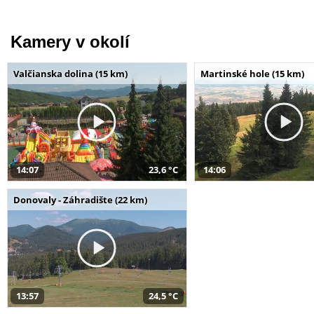
Kamery v okolí
Valčianska dolina (15 km)
Martinské hole (15 km)
14:07
23,6 °C
14:06
Donovaly - Záhradište (22 km)
13:57
24,5 °C