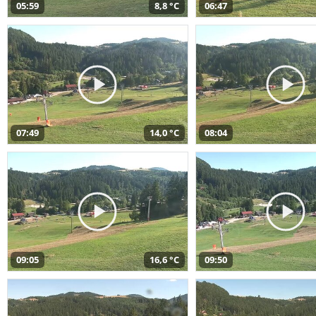
05:59
8,8 °C
06:47
07:49
14,0 °C
08:04
09:05
16,6 °C
09:50