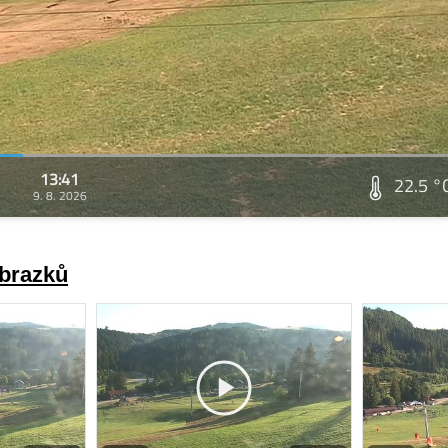
13:41
22.5 °
9. 8. 2026
obrazků