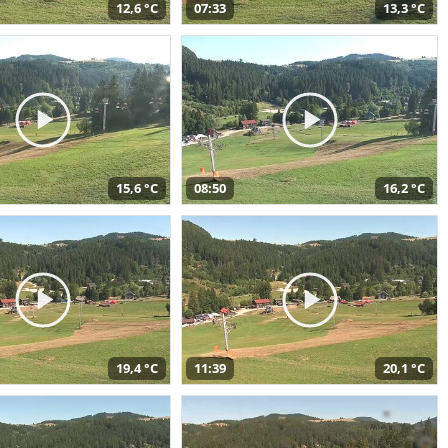
12,6 °C
07:33
13,3 °C
15,6 °C
08:50
16,2 °C
19,4 °C
11:39
20,1 °C