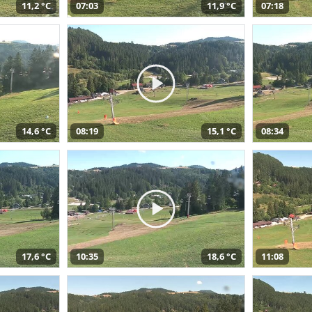
11,2 °C
07:03
11,9 °C
07:18
14,6 °C
08:19
15,1 °C
08:34
17,6 °C
10:35
18,6 °C
11:08