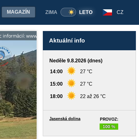
MAGAZÍN
ZIMA
LETO
CZ
ormácií: www.jasenskadolina.sk
Aktuální info
Neděle 9.8.2026 (dnes)
14:00
27 °C
15:00
27 °C
18:00
22 až 26 °C
Jasenská dolina
PROVOZ:
100 %