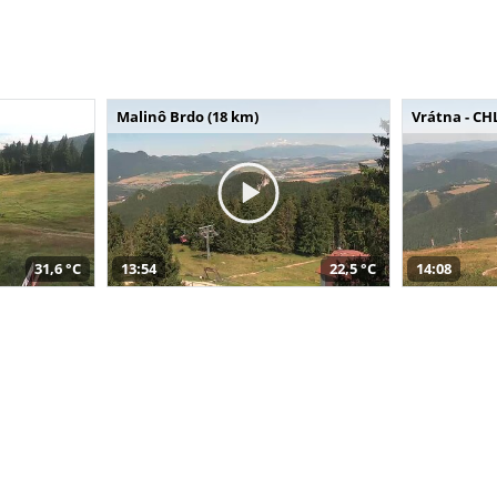
Malinô Brdo (18 km)
Vrátna - CH
31,6 °C
13:54
22,5 °C
14:08