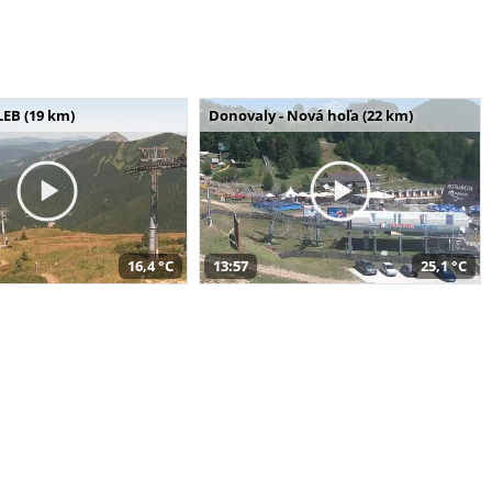
LEB (19 km)
Donovaly - Nová hoľa (22 km)
16,4 °C
13:57
25,1 °C