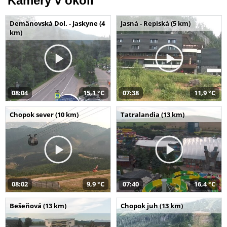
Kamery v okolí
Demänovská Dol. - Jaskyne (4
Jasná - Repiská (5 km)
km)
08:04
15,1 °C
07:38
11,9 °C
Chopok sever (10 km)
Tatralandia (13 km)
08:02
9,9 °C
07:40
16,4 °C
Bešeňová (13 km)
Chopok juh (13 km)