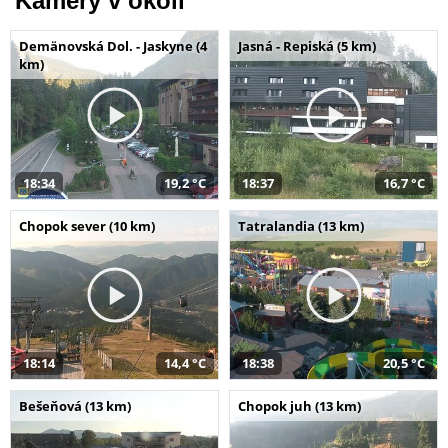
Kamery v okolí
Demänovská Dol. - Jaskyne (4
Jasná - Repiská (5 km)
km)
18:34
19,2 °C
18:37
16,7 °C
Chopok sever (10 km)
Tatralandia (13 km)
18:14
14,4 °C
18:38
20,5 °C
Bešeňová (13 km)
Chopok juh (13 km)