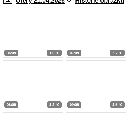
Úterý 21.04.2026
Historie obrazků
06:08
1,0 °C
07:08
2,2 °C
08:08
3,3 °C
09:08
4,6 °C