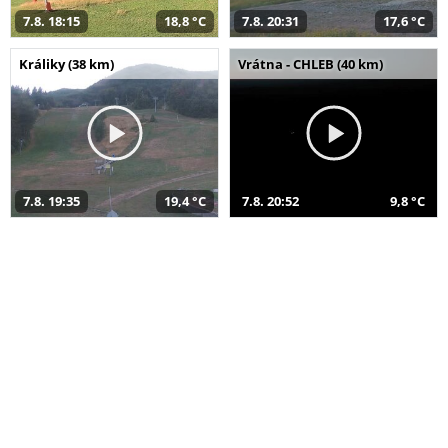
7.8. 18:15
18,8 °C
7.8. 20:31
17,6 °C
Králiky (38 km)
Vrátna - CHLEB (40 km)
7.8. 19:35
19,4 °C
7.8. 20:52
9,8 °C